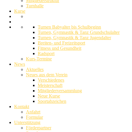
Mitgliederstruktur
Turnhalle
Kurse
Turnen Babyalter bis Schulbeginn
Turnen, Gymnastik & Tanz Grundschulalter
Turnen, Gymnastik & Tanz Jugendalter
Breiten- und Freizeitsport
Fitness und Gesundheit
Radsport
Kurs-Termine
News
Aktuelles
Neues aus dem Verein
Verschiedenes
Meisterschaft
Mitglieder­ver­samm­lung
Neue Kurse
Sportabzeichen
Kon­takt
Anfahrt
Formular
Unterstützung
Förderpartner