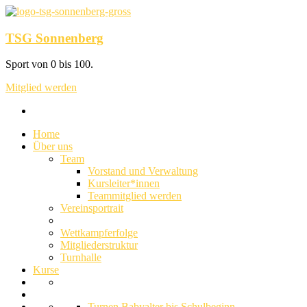
TSG Sonnenberg
Sport von 0 bis 100.
Mitglied werden
Home
Über uns
Team
Vorstand und Verwaltung
Kursleiter*innen
Teammitglied werden
Vereinsportrait
Wettkampferfolge
Mitgliederstruktur
Turnhalle
Kurse
Turnen Babyalter bis Schulbeginn