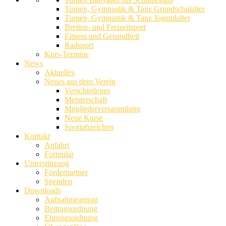
Turnen, Gymnastik & Tanz Grundschulalter
Turnen, Gymnastik & Tanz Jugendalter
Breiten- und Freizeitsport
Fitness und Gesundheit
Radsport
Kurs-Termine
News
Aktuelles
Neues aus dem Verein
Verschiedenes
Meisterschaft
Mitglieder­ver­samm­lung
Neue Kurse
Sportabzeichen
Kon­takt
Anfahrt
Formular
Unterstützung
Förderpartner
Spenden
Downloads
Aufnahmeantrag
Beitragsordnung
Ehrungsordnung